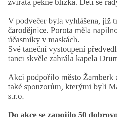
zvířata pěkně blízka. Děti se rád
V podvečer byla vyhlášena, již tr
čarodějnice. Porota měla napiln
účastníky v maskách.
Své taneční vystoupení předvedl
tanci skvěle zahrála kapela Dru
Akci podpořilo město Žamberk a 
také sponzorům, kterými byli Mas
s.r.o.
Do akce se zapojilo 50 dobrov