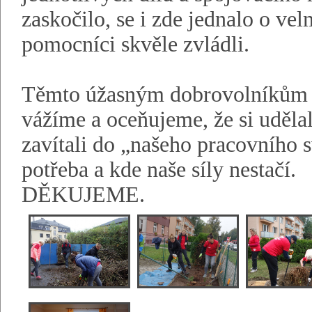
zaskočilo, se i zde jednalo o vel
pomocníci skvěle zvládli.
Těmto úžasným dobrovolníkům pa
vážíme a oceňujeme, že si uděla
zavítali do „našeho pracovního s
potřeba a kde naše síly nestačí.
DĚKUJEME.