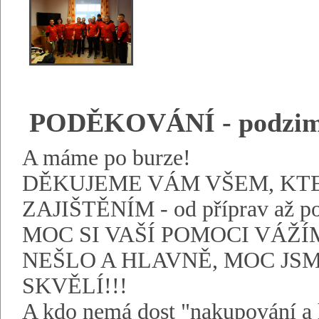
PODĚKOVÁNÍ - podzimn
A máme po burze!
DĚKUJEME VÁM VŠEM, KTEŘ
ZAJIŠTĚNÍM - od příprav až po
MOC SI VAŠÍ POMOCI VÁŽÍ
NEŠLO A HLAVNĚ, MOC JSME
SKVĚLÍ!!!
A kdo nemá dost "nakupování a h