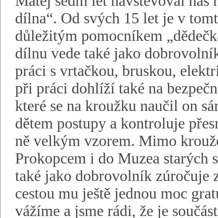
Matěj sedm let navštěvoval náš
dílna“. Od svých 15 let je v to
důležitým pomocníkem „dědečka“
dílnu vede také jako dobrovoln
práci s vrtačkou, bruskou, elek
při práci dohlíží také na bezpeč
které se na kroužku naučil on sám
dětem postupy a kontroluje přesn
ně velkým vzorem. Mimo kroužek
Prokopcem i do Muzea starých s
také jako dobrovolník zúročuje z
cestou mu ještě jednou moc gratu
vážíme a jsme rádi, že je součást