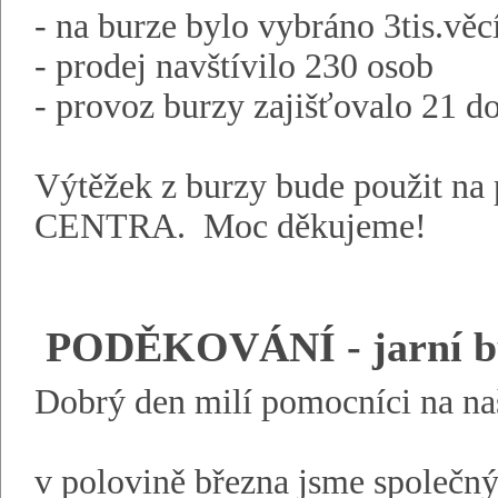
- na burze bylo vybráno 3tis.věc
- prodej navštívilo 230 osob
- provoz burzy zajišťovalo 21 d
Výtěžek z burzy bude použit 
CENTRA. Moc děkujeme!
PODĚKOVÁNÍ - jarní bu
Dobrý den milí pomocníci na naš
v polovině března jsme společným