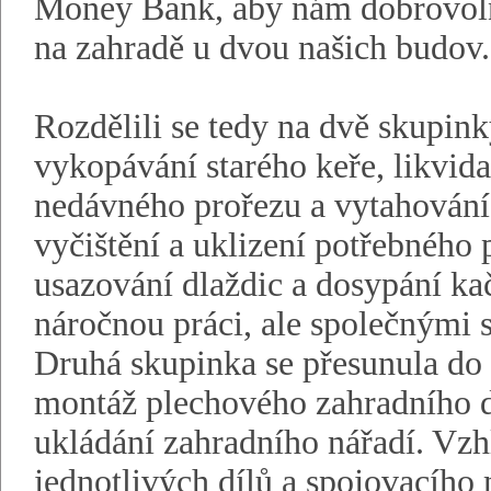
Money Bank, aby nám dobrovoln
na zahradě u dvou našich budov.
Rozdělili se tedy na dvě skupinky
vykopávání starého keře, likvid
nedávného prořezu a vytahování 
vyčištění a uklizení potřebného 
usazování dlaždic a dosypání kač
náročnou práci, ale společnými s
Druhá skupinka se přesunula do 
montáž plechového zahradního d
ukládání zahradního nářadí. Vz
jednotlivých dílů a spojovacího 