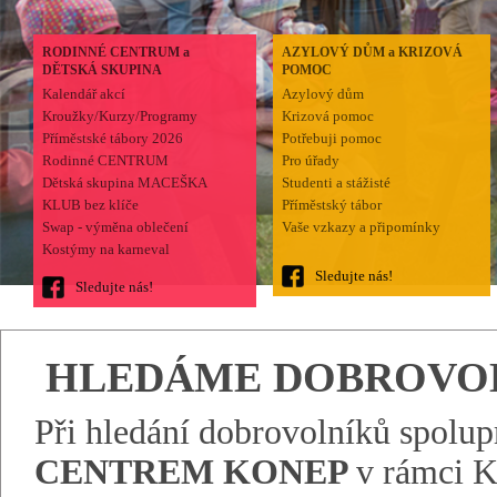
RODINNÉ CENTRUM a
AZYLOVÝ DŮM a KRIZOVÁ
DĚTSKÁ SKUPINA
POMOC
Kalendář akcí
Azylový dům
Kroužky/Kurzy/Programy
Krizová pomoc
Příměstské tábory 2026
Potřebuji pomoc
Rodinné CENTRUM
Pro úřady
Dětská skupina MACEŠKA
Studenti a stážisté
KLUB bez klíče
Příměstský tábor
Swap - výměna oblečení
Vaše vzkazy a připomínky
Kostýmy na karneval
Sledujte nás!
Sledujte nás!
HLEDÁME DOBROVO
Při hledání dobrovolníků spolu
CENTREM KONEP
v rámci K