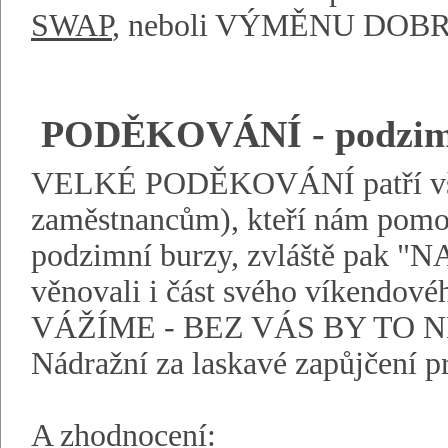
SWAP
, neboli VÝMĚNU DOB
PODĚKOVÁNÍ - podzimn
VELKÉ PODĚKOVÁNÍ patří vše
zaměstnancům), kteří nám pomohl
podzimní burzy, zvláště pak 
věnovali i část svého víkend
VÁŽÍME - BEZ VÁS BY TO NEŠ
Nádražní za laskavé zapůjčení pr
A zhodnocení: