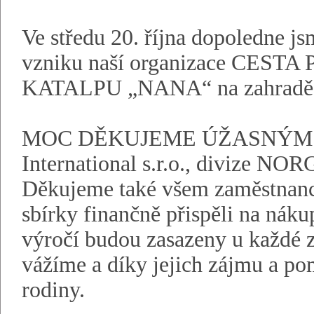
Ve středu 20. října dopoledne js
vzniku naší organizace CESTA
KATALPU „NANA“ na zahradě u
MOC DĚKUJEME ÚŽASNÝM D
International s.r.o., divize 
Děkujeme také všem zaměstnanců
sbírky finančně přispěli na náku
výročí budou zasazeny u každé z
vážíme a díky jejich zájmu a pom
rodiny.