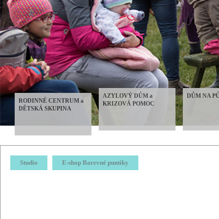
AZYLOVÝ DŮM a
DŮM NA P
RODINNÉ CENTRUM a
KRIZOVÁ POMOC
DĚTSKÁ SKUPINA
Studio
E-shop Barevné puntíky