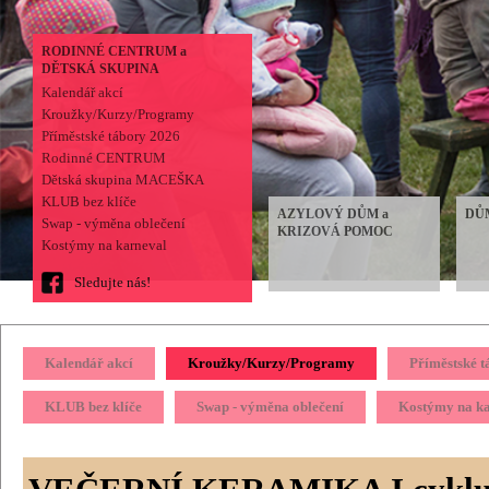
RODINNÉ CENTRUM a
DĚTSKÁ SKUPINA
Kalendář akcí
Kroužky/Kurzy/Programy
Příměstské tábory 2026
Rodinné CENTRUM
Dětská skupina MACEŠKA
KLUB bez klíče
AZYLOVÝ DŮM a
DŮ
Swap - výměna oblečení
KRIZOVÁ POMOC
Kostýmy na karneval
Sledujte nás!
Kalendář akcí
Kroužky/Kurzy/Programy
Příměstské 
KLUB bez klíče
Swap - výměna oblečení
Kostýmy na k