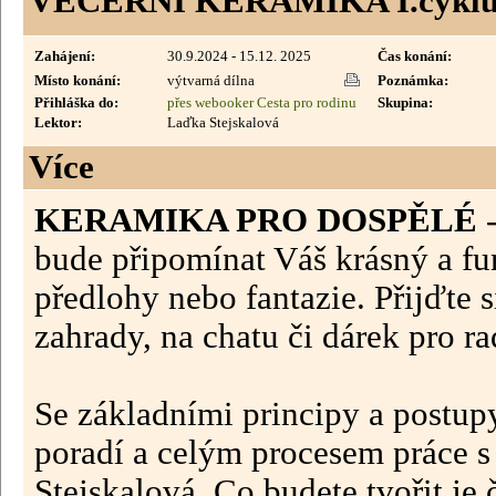
VEČERNÍ KERAMIKA I.cyklu
Zahájení:
30.9.2024 - 15.12. 2025
Čas konání:
Místo konání:
výtvarná dílna
Poznámka:
Přihláška do:
přes webooker Cesta pro rodinu
Skupina:
Lektor:
Laďka Stejskalová
Více
KERAMIKA PRO DOSPĚLÉ
-
bude připomínat Váš krásný a fu
předlohy nebo fantazie. Přijďte 
zahrady, na chatu či dárek pro ra
Se základními principy a postu
poradí a celým procesem práce 
Stejskalová. Co budete tvořit je