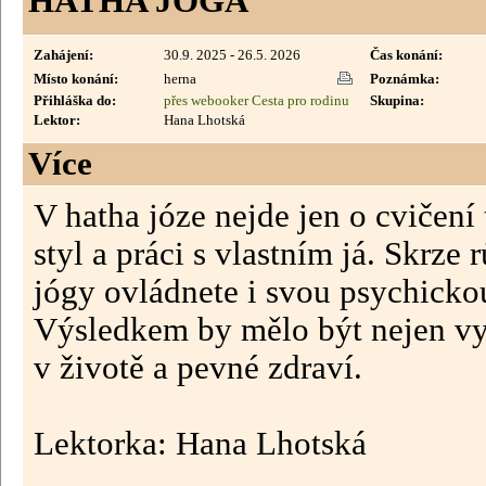
HATHA JÓGA
Zahájení:
30.9. 2025 - 26.5. 2026
Čas konání:
Místo konání:
herna
Poznámka:
Přihláška do:
přes webooker Cesta pro rodinu
Skupina:
Lektor:
Hana Lhotská
Více
V hatha józe nejde jen o cvičení t
styl a práci s vlastním já. Skrze
jógy ovládnete i svou psychickou
Výsledkem by mělo být nejen vys
v životě a pevné zdraví.
Lektorka: Hana Lhotská