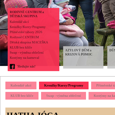
RODINNÉ CENTRUM a
DĚTSKÁ SKUPINA
Kalendář akcí
Kroužky/Kurzy/Programy
Příměstské tábory 2026
Rodinné CENTRUM
Dětská skupina MACEŠKA
KLUB bez klíče
AZYLOVÝ DŮM a
DŮ
Swap - výměna oblečení
KRIZOVÁ POMOC
Kostýmy na karneval
Sledujte nás!
Kalendář akcí
Kroužky/Kurzy/Programy
Příměstské 
KLUB bez klíče
Swap - výměna oblečení
Kostýmy na k