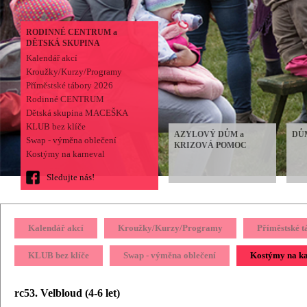
RODINNÉ CENTRUM a
DĚTSKÁ SKUPINA
Kalendář akcí
Kroužky/Kurzy/Programy
Příměstské tábory 2026
Rodinné CENTRUM
Dětská skupina MACEŠKA
KLUB bez klíče
AZYLOVÝ DŮM a
DŮ
Swap - výměna oblečení
KRIZOVÁ POMOC
Kostýmy na karneval
Sledujte nás!
Kalendář akcí
Kroužky/Kurzy/Programy
Příměstské 
KLUB bez klíče
Swap - výměna oblečení
Kostýmy na k
rc53. Velbloud (4-6 let)