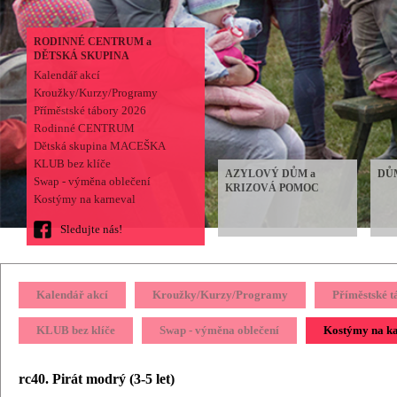
RODINNÉ CENTRUM a
DĚTSKÁ SKUPINA
Kalendář akcí
Kroužky/Kurzy/Programy
Příměstské tábory 2026
Rodinné CENTRUM
Dětská skupina MACEŠKA
KLUB bez klíče
AZYLOVÝ DŮM a
DŮ
Swap - výměna oblečení
KRIZOVÁ POMOC
Kostýmy na karneval
Sledujte nás!
Kalendář akcí
Kroužky/Kurzy/Programy
Příměstské 
KLUB bez klíče
Swap - výměna oblečení
Kostýmy na k
rc40. Pirát modrý (3-5 let)