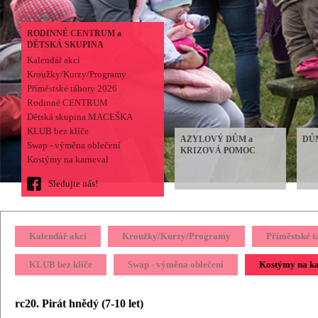
RODINNÉ CENTRUM a
DĚTSKÁ SKUPINA
Kalendář akcí
Kroužky/Kurzy/Programy
Příměstské tábory 2026
Rodinné CENTRUM
Dětská skupina MACEŠKA
KLUB bez klíče
AZYLOVÝ DŮM a
DŮ
Swap - výměna oblečení
KRIZOVÁ POMOC
Kostýmy na karneval
Sledujte nás!
Kalendář akcí
Kroužky/Kurzy/Programy
Příměstské 
KLUB bez klíče
Swap - výměna oblečení
Kostýmy na k
rc20. Pirát hnědý (7-10 let)