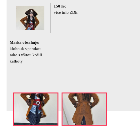
150 Kč
více info ZDE
Maska obsahuje:
klobouk s parukou
sako s všitou košilí
kalhoty