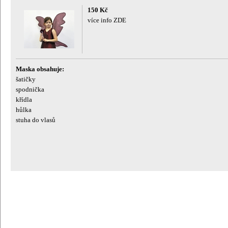
150 Kč
více info ZDE
Maska obsahuje:
šatičky
spodnička
křídla
hůlka
stuha do vlasů