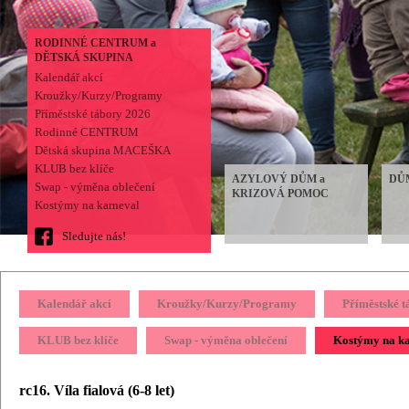
RODINNÉ CENTRUM a
DĚTSKÁ SKUPINA
Kalendář akcí
Kroužky/Kurzy/Programy
Příměstské tábory 2026
Rodinné CENTRUM
Dětská skupina MACEŠKA
KLUB bez klíče
AZYLOVÝ DŮM a
DŮ
Swap - výměna oblečení
KRIZOVÁ POMOC
Kostýmy na karneval
Sledujte nás!
Kalendář akcí
Kroužky/Kurzy/Programy
Příměstské 
KLUB bez klíče
Swap - výměna oblečení
Kostýmy na k
rc16. Víla fialová (6-8 let)