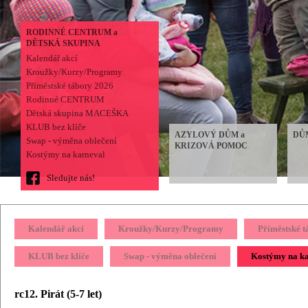
RODINNÉ CENTRUM a
DĚTSKÁ SKUPINA
Kalendář akcí
Kroužky/Kurzy/Programy
Příměstské tábory 2026
Rodinné CENTRUM
Dětská skupina MACEŠKA
KLUB bez klíče
AZYLOVÝ DŮM a
DŮ
Swap - výměna oblečení
KRIZOVÁ POMOC
Kostýmy na karneval
Sledujte nás!
Kalendář akcí
Kroužky/Kurzy/Programy
Příměstské 
KLUB bez klíče
Swap - výměna oblečení
Kostýmy na k
rc12. Pirát (5-7 let)