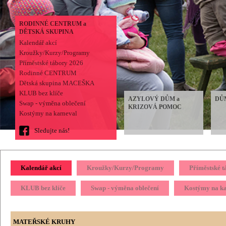
RODINNÉ CENTRUM a
DĚTSKÁ SKUPINA
Kalendář akcí
Kroužky/Kurzy/Programy
Příměstské tábory 2026
Rodinné CENTRUM
Dětská skupina MACEŠKA
KLUB bez klíče
AZYLOVÝ DŮM a
DŮ
Swap - výměna oblečení
KRIZOVÁ POMOC
Kostýmy na karneval
Sledujte nás!
Kalendář akcí
Kroužky/Kurzy/Programy
Příměstské 
KLUB bez klíče
Swap - výměna oblečení
Kostýmy na k
MATEŘSKÉ KRUHY