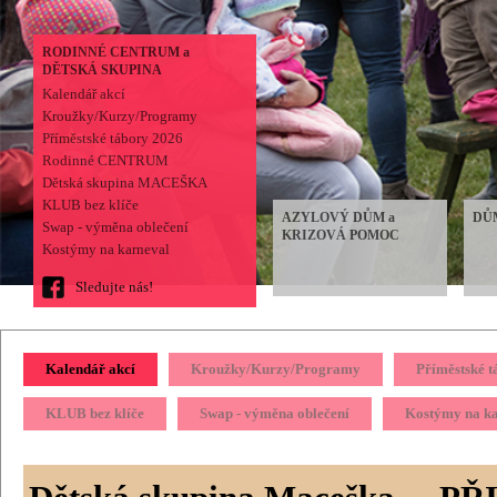
RODINNÉ CENTRUM a
DĚTSKÁ SKUPINA
Kalendář akcí
Kroužky/Kurzy/Programy
Příměstské tábory 2026
Rodinné CENTRUM
Dětská skupina MACEŠKA
KLUB bez klíče
AZYLOVÝ DŮM a
DŮ
Swap - výměna oblečení
KRIZOVÁ POMOC
Kostýmy na karneval
Sledujte nás!
Kalendář akcí
Kroužky/Kurzy/Programy
Příměstské 
KLUB bez klíče
Swap - výměna oblečení
Kostýmy na k