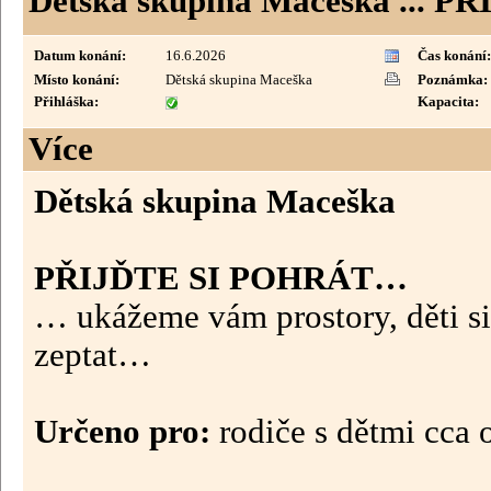
Dětská skupina Maceška ... P
Datum konání:
16.6.2026
Čas konání:
Místo konání:
Dětská skupina Maceška
Poznámka:
Přihláška:
Kapacita:
Více
Dětská skupina Maceška
PŘIJĎTE SI POHRÁT…
… ukážeme vám prostory, děti si
zeptat…
Určeno pro:
rodiče s dětmi cca o