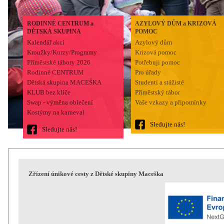
RODINNÉ CENTRUM a
AZYLOVÝ DŮM a KRIZOVÁ
DĚTSKÁ SKUPINA
POMOC
Kalendář akcí
Azylový dům
Kroužky/Kurzy/Programy
Krizová pomoc
Příměstské tábory 2026
Potřebuji pomoc
Rodinné CENTRUM
Pro úřady
Dětská skupina MACEŠKA
Studenti a stážisté
KLUB bez klíče
Příměstský tábor
Swap - výměna oblečení
Vaše vzkazy a připomínky
Kostýmy na karneval
Sledujte nás!
Sledujte nás!
Zřízení únikové cesty z Dětské skupiny Maceška