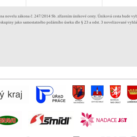
na novelu zákona č. 247/2014 Sb. zřízením únikové cesty. Úniková cesta bude vy
 skupiny jako samostatného požárního úseku dle § 23 a odst. 3 novelizované vyhláš