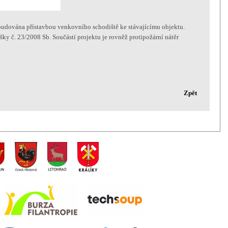
budována přístavbou venkovního schodiště ke stávajícímu objektu.
ky č. 23/2008 Sb. Součástí projektu je rovněž protipožární nátěr
Zpět