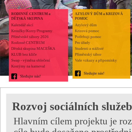
RODINNÉ CENTRUM a
AZYLOVÝ DŮM a KRIZOVÁ
DĚTSKÁ SKUPINA
POMOC
Kalendář akcí
Azylový dům
Kroužky/Kurzy/Programy
Krizová pomoc
Příměstské tábory 2026
Potřebuji pomoc
Rodinné CENTRUM
Pro úřady
Dětská skupina MACEŠKA
Studenti a stážisté
KLUB bez klíče
Příměstský tábor
Swap - výměna oblečení
Vaše vzkazy a připomínky
Kostýmy na karneval
Sledujte nás!
Sledujte nás!
Rozvoj sociálních služeb
Hlavním cílem projektu je roz