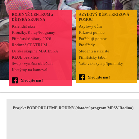
RODINNÉ CENTRUM a
AZYLOVÝ DŮM a KRIZOVÁ
DĚTSKÁ SKUPINA
POMOC
Kalendář akcí
Azylový dům
Kroužky/Kurzy/Programy
Krizová pomoc
Příměstské tábory 2026
Potřebuji pomoc
Rodinné CENTRUM
Pro úřady
Dětská skupina MACEŠKA
Studenti a stážisté
KLUB bez klíče
Příměstský tábor
Swap - výměna oblečení
Vaše vzkazy a připomínky
Kostýmy na karneval
Sledujte nás!
Sledujte nás!
Projekt PODPORUJEME RODINY (dotační program MPSV Rodina)