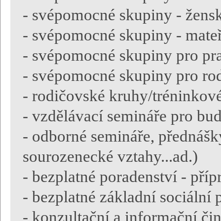
- svépomocné skupiny - žensk
- svépomocné skupiny - mate
- svépomocné skupiny pro pra
- svépomocné skupiny pro rod
- rodičovské kruhy/tréninkové
- vzdělávací semináře pro bud
- odborné semináře, přednášky
sourozenecké vztahy...ad.)
- bezplatné poradenství - příp
- bezplatné základní sociální 
- konzultační a informační či