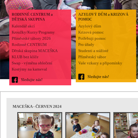
RODINNÉ CENTRUM a
AZYLOVÝ DŮM a KRIZOVÁ
DĚTSKÁ SKUPINA
POMOC
Kalendář akcí
Azylový dům
Kroužky/Kurzy/Programy
Krizová pomoc
Příměstské tábory 2026
Potřebuji pomoc
Rodinné CENTRUM
Pro úřady
Dětská skupina MACEŠKA
Studenti a stážisté
KLUB bez klíče
Příměstský tábor
Swap - výměna oblečení
Vaše vzkazy a připomínky
Kostýmy na karneval
Sledujte nás!
Sledujte nás!
MACEŠKA - ČERVEN 2024