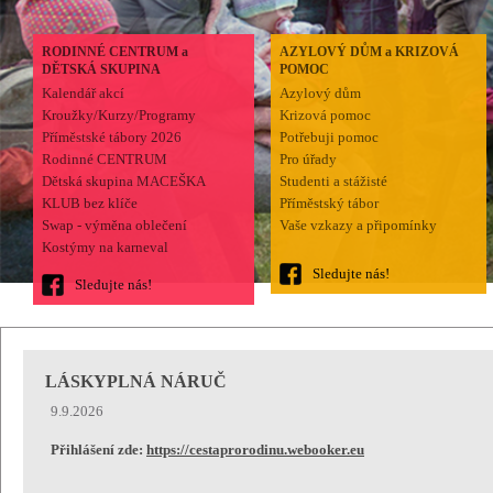
RODINNÉ CENTRUM a
AZYLOVÝ DŮM a KRIZOVÁ
DĚTSKÁ SKUPINA
POMOC
Kalendář akcí
Azylový dům
Kroužky/Kurzy/Programy
Krizová pomoc
Příměstské tábory 2026
Potřebuji pomoc
Rodinné CENTRUM
Pro úřady
Dětská skupina MACEŠKA
Studenti a stážisté
KLUB bez klíče
Příměstský tábor
Swap - výměna oblečení
Vaše vzkazy a připomínky
Kostýmy na karneval
Sledujte nás!
Sledujte nás!
LÁSKYPLNÁ NÁRUČ
9.9.2026
Přihlášení zde:
https://cestaprorodinu.webooker.eu