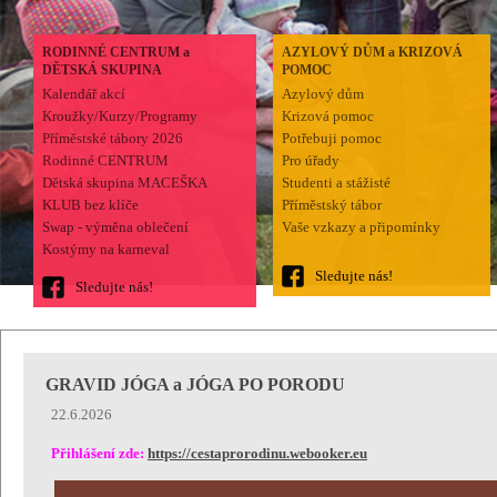
RODINNÉ CENTRUM a
AZYLOVÝ DŮM a KRIZOVÁ
DĚTSKÁ SKUPINA
POMOC
Kalendář akcí
Azylový dům
Kroužky/Kurzy/Programy
Krizová pomoc
Příměstské tábory 2026
Potřebuji pomoc
Rodinné CENTRUM
Pro úřady
Dětská skupina MACEŠKA
Studenti a stážisté
KLUB bez klíče
Příměstský tábor
Swap - výměna oblečení
Vaše vzkazy a připomínky
Kostýmy na karneval
Sledujte nás!
Sledujte nás!
GRAVID JÓGA a JÓGA PO PORODU
22.6.2026
Přihlášení zde:
https://cestaprorodinu.webooker.eu